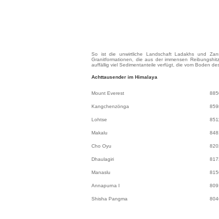
So ist die unwirtliche Landschaft Ladakhs und Zan
Granitformationen, die aus der immensen Reibungshit
auffällig viel Sedimentanteile verfügt, die vom Boden
Achttausender im Himalaya
Mount Everest
885
Kangchenzönga
859
Lohtse
851
Makalu
848
Cho Oyu
820
Dhaulagiri
817
Manaslu
815
Annapurna I
809
Shisha Pangma
804