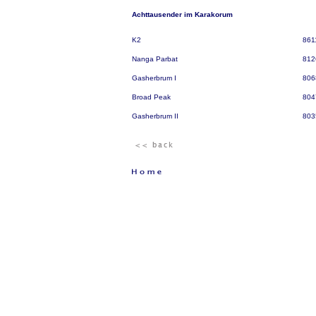
Achttausender im Karakorum
K2
861
Nanga Parbat
812
Gasherbrum I
806
Broad Peak
804
Gasherbrum II
803